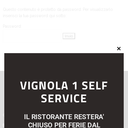
Questo contenuto è protetto da password. Per visualizzarlo
inserisci la tua password qui sotto:
Password:
Clos
this
VIGNOLA 1 SELF
modu
SERVICE
059 763565
IL RISTORANTE RESTERA'
CHIUSO PER FERIE DAL
vignola1selfservice@alice.it